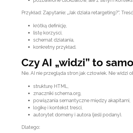
pozbawione clickbaitów, ale z silnym kontek
Przykład: Zapytanie: „Jak działa retargeting?”. Tre
krótką definicję,
listę korzyści,
schemat działania,
konkretny przykład.
Czy AI „widzi” to sam
Nie. AI nie przegląda stron jak człowiek. Nie widzi 
strukturę HTML,
znaczniki schema.org,
powiązania semantyczne między akapitami,
logikę i kontekst treści,
autorytet domeny i autora (jeśli podany).
Dlatego: