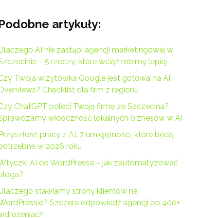
Podobne artykuły:
Dlaczego AI nie zastąpi agencji marketingowej w
Szczecinie – 5 rzeczy, które wciąż robimy lepiej
Czy Twoja wizytówka Google jest gotowa na AI
Overviews? Checklist dla firm z regionu
Czy ChatGPT poleci Twoją firmę ze Szczecina?
Sprawdzamy widoczność lokalnych biznesów w AI
Przyszłość pracy z AI. 7 umiejętności, które będą
potrzebne w 2026 roku
Wtyczki AI do WordPressa – jak zautomatyzować
bloga?
Dlaczego stawiamy strony klientów na
WordPressie? Szczera odpowiedź agencji po 400+
wdrożeniach