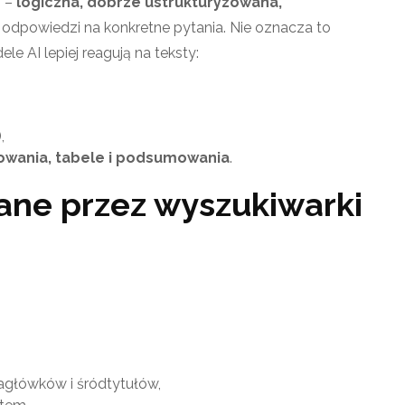
h –
logiczna, dobrze ustrukturyzowana,
e odpowiedzi na konkretne pytania. Nie oznacza to
le AI lepiej reagują na teksty:
,
owania, tabele i podsumowania
.
rane przez wyszukiwarki
nagłówków i śródtytułów,