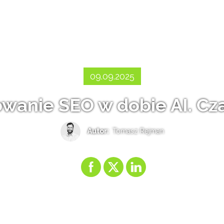
09.09.2025
owanie SEO w dobie AI. Cza
Autor:
Tomasz Rejman