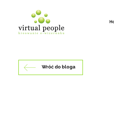
Skip
to
content
H
Wróć do bloga