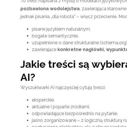
To treść napisana z myślą o modelach językowyc
pozbawiona wodolejstwa
, zawierająca klarown
jednak pisania „dla robota” – wręcz przeciwnie. Mode
pisane językiem naturalnym,
bogate semantycznie,
uzupełnione o dane strukturalne (schema.org)
zawierające
konkretne nagłówki, wypunkt
Jakie treści są wybie
AI?
Wyszukiwarki AI najczęściej cytują treści:
eksperckie,
aktualne i poparte źródłami,
odpowiadające bezpośrednio na pytanie,
jasno zorganizowane – z logiczną strukturą 