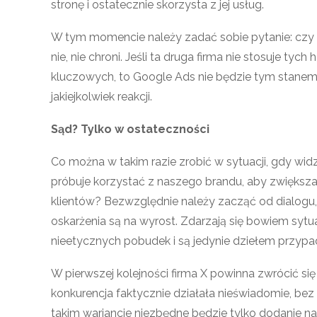
stronę i ostatecznie skorzysta z jej usług.
W tym momencie należy zadać sobie pytanie: czy 
nie, nie chroni. Jeśli ta druga firma nie stosuje t
kluczowych, to Google Ads nie będzie tym stanem
jakiejkolwiek reakcji.
Sąd? Tylko w ostateczności
Co można w takim razie zrobić w sytuacji, gdy wid
próbuje korzystać z naszego brandu, aby zwiększa
klientów? Bezwzględnie należy zacząć od dialogu
oskarżenia są na wyrost. Zdarzają się bowiem sytua
nieetycznych pobudek i są jedynie dziełem przypa
W pierwszej kolejności firma X powinna zwrócić się
konkurencja faktycznie działała nieświadomie, be
takim wariancie niezbędne będzie tylko dodanie n