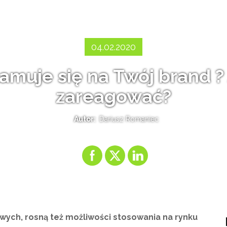
04.02.2020
amuje się na Twój brand 
zareagować?
Autor:
Dariusz Romaniec
ych, rosną też możliwości stosowania na rynku