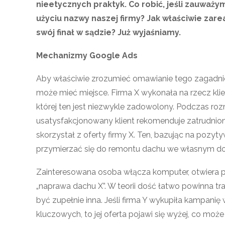
nieetycznych praktyk. Co robić, jeśli zauważy
użyciu nazwy naszej firmy? Jak właściwie zar
swój finał w sądzie? Już wyjaśniamy.
Mechanizmy Google Ads
Aby właściwie zrozumieć omawianie tego zagadnie
może mieć miejsce. Firma X wykonała na rzecz kli
której ten jest niezwykle zadowolony. Podczas r
usatysfakcjonowany klient rekomenduje zatrudni
skorzystał z oferty firmy X. Ten, bazując na pozytyw
przymierzać się do remontu dachu we własnym d
Zainteresowana osoba włącza komputer, otwiera p
„naprawa dachu X”. W teorii dość łatwo powinna tr
być zupełnie inna. Jeśli firma Y wykupiła kampanię 
kluczowych, to jej oferta pojawi się wyżej, co może