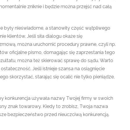
 momentalnie zniknie i będzie można przejść nad całą
 nie były nieświadome, a stanowiły część wątpliwego
ie klientów. Jeśli siła dialogu okaże się
rozmową, można uruchomić procedury prawne, czyli np.
ów oficjalne pismo, domagając się zaprzestania tego
rezultatu, można też skierować sprawę do sądu. Warto
ostateczność. Jeśli istnieje szansa na osiągnięcie
o skorzystać, starając się ocalić nie tylko pieniądze,
 aby konkurencja używała nazwy Twojej firmy w swoich
ny znak towarowy. Kiedy to zrobisz, Twoja nazwa
ększe bezpieczeństwo przed nieuczciwą konkurencją.