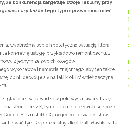
my, że konkurencja targetuje swoje reklamy przy
eagować i czy każda tego typu sprawa musi mieć
nia, wyobraźmy sobie hipotetyczną sytuację, która
enta konkretną usługę, przykładowo remont dachu, z
ozmowy z jednym ze swoich kolegów
onego wykonawcę i namawia znajomego, aby ten także
nej opinii, decyduje się na taki krok i również zaczyna
omu.
rzeglądarkę i wprowadza w polu wyszukiwarki frazę
afić na stronę firmy X, tymczasem rzeczywistość może
w Google Ads i ustaliła X jako jedno ze swoich słów
 skutkować tym, że potencjalny klient trafi właśnie na tę