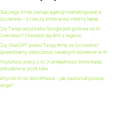
Dlaczego AI nie zastąpi agencji marketingowej w
Szczecinie – 5 rzeczy, które wciąż robimy lepiej
Czy Twoja wizytówka Google jest gotowa na AI
Overviews? Checklist dla firm z regionu
Czy ChatGPT poleci Twoją firmę ze Szczecina?
Sprawdzamy widoczność lokalnych biznesów w AI
Przyszłość pracy z AI. 7 umiejętności, które będą
potrzebne w 2026 roku
Wtyczki AI do WordPressa – jak zautomatyzować
bloga?