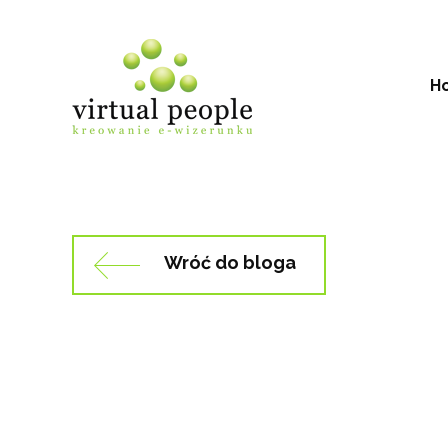
Skip
to
content
H
Wróć do bloga